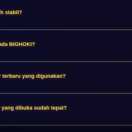
r akses cadangan ketika link utama sulit dibuka. Pengunjun
yang lebih stabil, cepat, dan mudah dipahami.
ih stabil?
at trafik ramai atau terjadi kendala jaringan. BIGHOKI me
tetap nyaman dibuka dari desktop maupun smartphone.
 pada BIGHOKI?
ada dukungan operasional, pengelolaan akses, dan sistem se
nan masuk, kestabilan halaman, dan kejelasan informasi 
er terbaru yang digunakan?
an merespons lebih cepat, terutama saat trafik tinggi. Efe
dahan halaman yang tidak berat, dan akses yang lebih kon
 yang dibuka sudah tepat?
man ini dan hindari tautan acak dari sumber yang tidak j