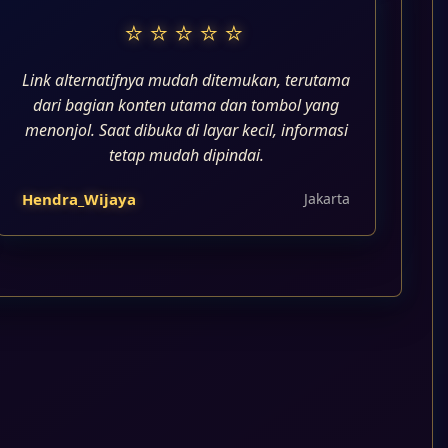
⭐⭐⭐⭐⭐
Link alternatifnya mudah ditemukan, terutama
dari bagian konten utama dan tombol yang
menonjol. Saat dibuka di layar kecil, informasi
tetap mudah dipindai.
Hendra_Wijaya
Jakarta