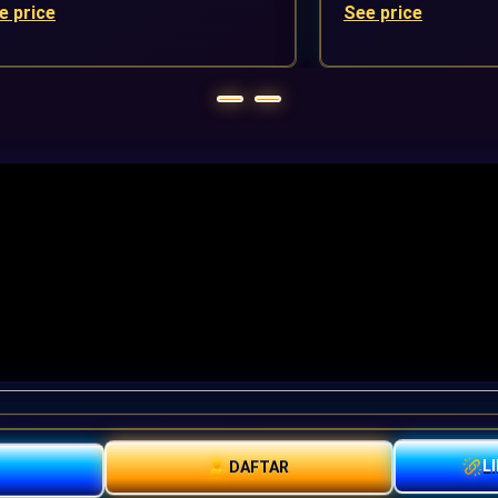
e price
See price
DAFTAR
L