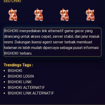
SEO CHIKI
BIGHOKI menyediakan link alternatif game gacor yang
dirancang untuk akses cepat, server stabil, dan jalur masuk
resmi. Dukungan lisensi agent server terbaik membuat
halaman ini lebih mudah dipercaya sebagai pusat informasi
BIGHOKI terbaru.
Trendings Tags :
BIGHOKI
BIGHOKI LOGIN
BIGHOKI LINK
BIGHOKI ALTERNATIF
BIGHOKI LINK ALTERNATIF