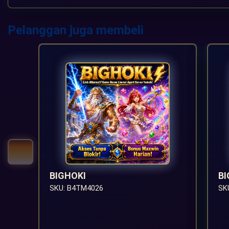
Pelanggan juga membeli
evious
BIGHOKI
BI
SKU: B4TM4026
SK