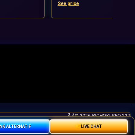
See price
Ã‚Â© 2026 BIGHOKI SEO 212
INK ALTERNATIF
LIVE CHAT