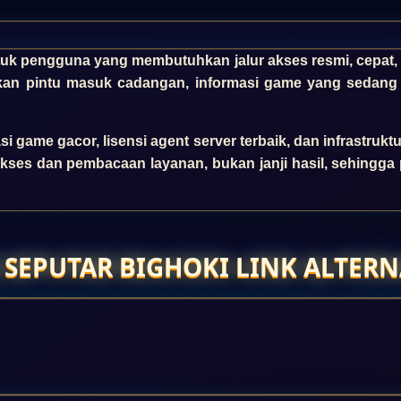
untuk pengguna yang membutuhkan jalur akses resmi, cepat
n pintu masuk cadangan, informasi game yang sedang akt
 game gacor, lisensi agent server terbaik, dan infrastru
kses dan pembacaan layanan, bukan janji hasil, sehingga p
 SEPUTAR BIGHOKI LINK ALTERN