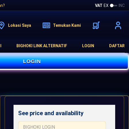
an?
VAT
EX
INC
Lokasi Saya
Temukan Kami
I
BIGHOKI LINK ALTERNATIF
LOGIN
DAFTAR
LOGIN
See price and availability