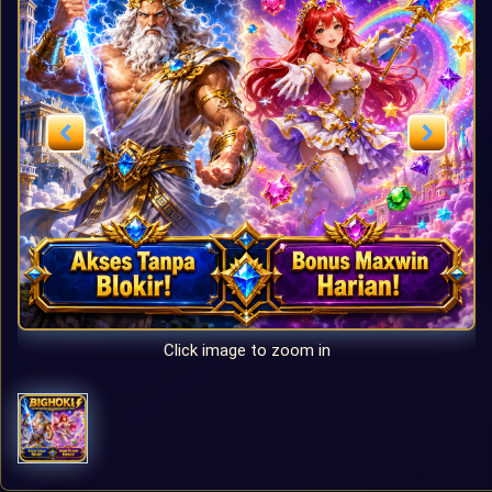
Click image to zoom in