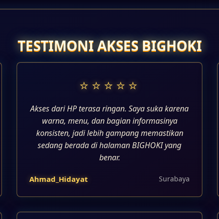
tujuan link sebelum melanjutkan akses.
TESTIMONI AKSES BIGHOKI
⭐⭐⭐⭐⭐
Akses dari HP terasa ringan. Saya suka karena
warna, menu, dan bagian informasinya
konsisten, jadi lebih gampang memastikan
sedang berada di halaman BIGHOKI yang
benar.
Ahmad_Hidayat
Surabaya