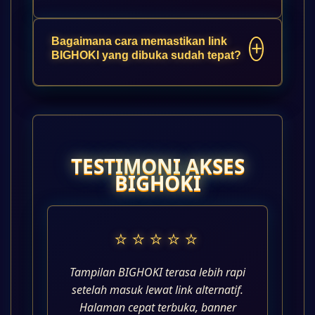
yang dibuat lebih tertata. Fokusnya
Infrastruktur server terbaru membantu
adalah kenyamanan masuk, kestabilan
Bagaimana cara memastikan link
halaman, dan kejelasan informasi
halaman merespons lebih cepat,
BIGHOKI yang dibuka sudah tepat?
terutama saat trafik tinggi. Efeknya
layanan.
terasa pada navigasi yang lebih ringan,
perpindahan halaman yang tidak berat,
Gunakan alamat resmi yang tercantum
pada halaman ini dan hindari tautan
dan akses yang lebih konsisten.
acak dari sumber yang tidak jelas.
Periksa nama brand, tampilan banner,
TESTIMONI AKSES
dan tujuan link sebelum melanjutkan
BIGHOKI
akses.
⭐⭐⭐⭐⭐
Tampilan BIGHOKI terasa lebih rapi
setelah masuk lewat link alternatif.
Halaman cepat terbuka, banner