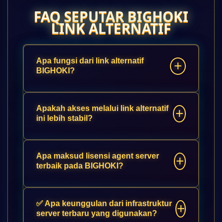
FAQ SEPUTAR BIGHOKI
LINK ALTERNATIF
Apa fungsi dari link alternatif
BIGHOKI?
Link alternatif BIGHOKI berfungsi
Apakah akses melalui link alternatif
sebagai jalur akses cadangan ketika
ini lebih stabil?
link utama sulit dibuka. Pengunjung
tetap bisa masuk ke halaman resmi
Link alternatif dibuat untuk membantu
dengan alur yang lebih stabil, cepat,
Apa maksud lisensi agent server
akses saat trafik ramai atau terjadi
dan mudah dipahami.
terbaik pada BIGHOKI?
kendala jaringan. BIGHOKI
menonjolkan jalur server yang ringan
agar halaman tetap nyaman dibuka
Istilah lisensi agent server terbaik
✅ Apa keunggulan dari infrastruktur
merujuk pada dukungan operasional,
dari desktop maupun smartphone.
server terbaru yang digunakan?
pengelolaan akses, dan sistem server