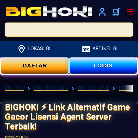
Search
LOKASI BIGHOKI
ARTIKEL BIGHOKI
DAFTAR
LOGIN
BIGHOKI
BIGHOKI LOGIN
BIGHOKI LINK
BIGHOKI
BIGHOKI ⚡ Link Alternatif Game
Gacor Lisensi Agent Server
Terbaik!