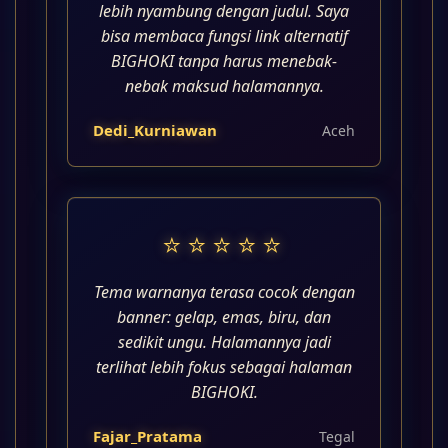
lebih nyambung dengan judul. Saya
bisa membaca fungsi link alternatif
BIGHOKI tanpa harus menebak-
nebak maksud halamannya.
Dedi_Kurniawan
Aceh
⭐⭐⭐⭐⭐
Tema warnanya terasa cocok dengan
banner: gelap, emas, biru, dan
sedikit ungu. Halamannya jadi
terlihat lebih fokus sebagai halaman
BIGHOKI.
Fajar_Pratama
Tegal