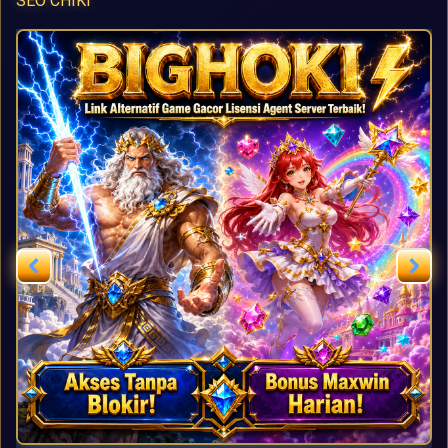
SEO CHIKI