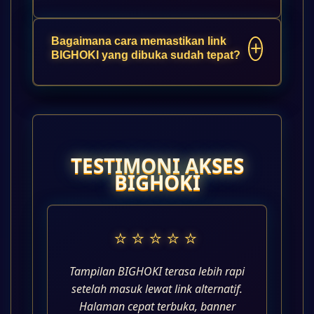
yang dibuat lebih tertata. Fokusnya
Infrastruktur server terbaru membantu
adalah kenyamanan masuk, kestabilan
Bagaimana cara memastikan link
halaman, dan kejelasan informasi
halaman merespons lebih cepat,
BIGHOKI yang dibuka sudah tepat?
terutama saat trafik tinggi. Efeknya
layanan.
terasa pada navigasi yang lebih ringan,
perpindahan halaman yang tidak berat,
Gunakan alamat resmi yang tercantum
pada halaman ini dan hindari tautan
dan akses yang lebih konsisten.
acak dari sumber yang tidak jelas.
Periksa nama brand, tampilan banner,
TESTIMONI AKSES
dan tujuan link sebelum melanjutkan
BIGHOKI
akses.
⭐⭐⭐⭐⭐
Tampilan BIGHOKI terasa lebih rapi
setelah masuk lewat link alternatif.
Halaman cepat terbuka, banner