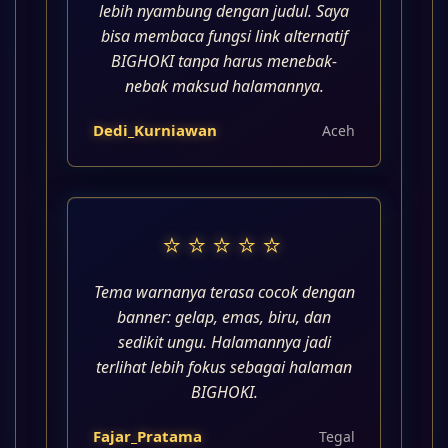
lebih nyambung dengan judul. Saya
bisa membaca fungsi link alternatif
BIGHOKI tanpa harus menebak-
nebak maksud halamannya.
Dedi_Kurniawan
Aceh
⭐⭐⭐⭐⭐
Tema warnanya terasa cocok dengan
banner: gelap, emas, biru, dan
sedikit ungu. Halamannya jadi
terlihat lebih fokus sebagai halaman
BIGHOKI.
Fajar_Pratama
Tegal