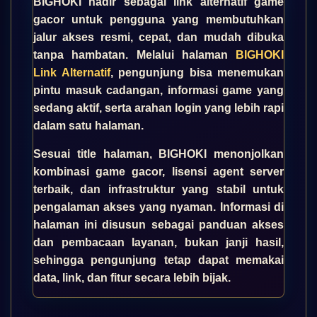
BIGHOKI hadir sebagai link alternatif game
gacor untuk pengguna yang membutuhkan
jalur akses resmi, cepat, dan mudah dibuka
tanpa hambatan. Melalui halaman
BIGHOKI
Link Alternatif
, pengunjung bisa menemukan
pintu masuk cadangan, informasi game yang
sedang aktif, serta arahan login yang lebih rapi
dalam satu halaman.
Sesuai title halaman, BIGHOKI menonjolkan
kombinasi game gacor, lisensi agent server
terbaik, dan infrastruktur yang stabil untuk
pengalaman akses yang nyaman. Informasi di
halaman ini disusun sebagai panduan akses
dan pembacaan layanan, bukan janji hasil,
sehingga pengunjung tetap dapat memakai
data, link, dan fitur secara lebih bijak.