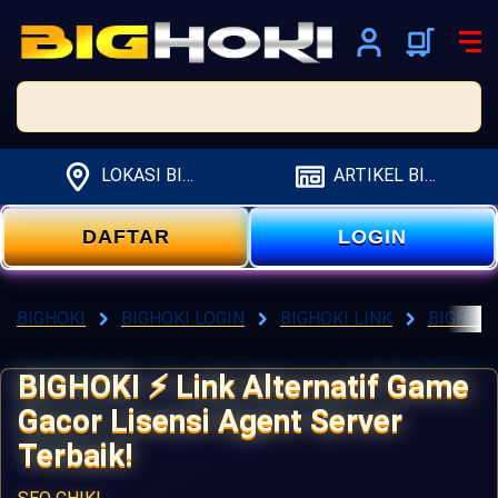
Search
LOKASI BIGHOKI
ARTIKEL BIGHOKI
DAFTAR
LOGIN
BIGHOKI
BIGHOKI LOGIN
BIGHOKI LINK
BIGHOKI
BIGHOKI ⚡ Link Alternatif Game
Gacor Lisensi Agent Server
Terbaik!