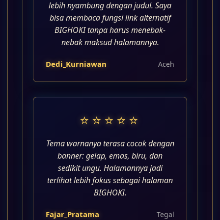
lebih nyambung dengan judul. Saya
bisa membaca fungsi link alternatif
BIGHOKI tanpa harus menebak-
nebak maksud halamannya.
Dedi_Kurniawan
Aceh
⭐⭐⭐⭐⭐
Tema warnanya terasa cocok dengan
banner: gelap, emas, biru, dan
sedikit ungu. Halamannya jadi
terlihat lebih fokus sebagai halaman
BIGHOKI.
Fajar_Pratama
Tegal