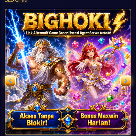
SEO CHIKI