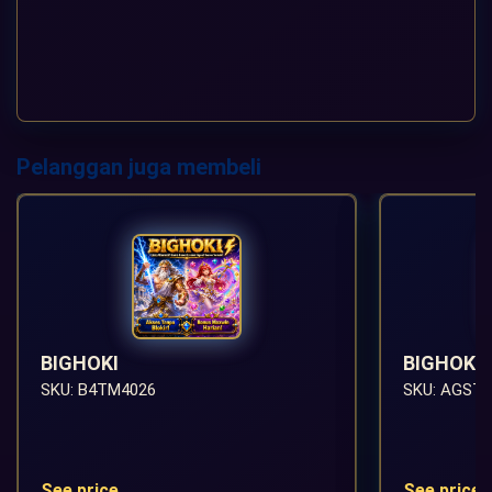
Pelanggan juga membeli
BIGHOKI
BIGHOKI 
SKU: B4TM4026
SKU: AGST
See price
See price