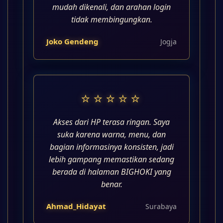
mudah dikenali, dan arahan login
tidak membingungkan.
Joko Gendeng
Jogja
⭐⭐⭐⭐⭐
Akses dari HP terasa ringan. Saya
suka karena warna, menu, dan
bagian informasinya konsisten, jadi
lebih gampang memastikan sedang
berada di halaman BIGHOKI yang
benar.
Ahmad_Hidayat
Surabaya