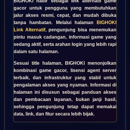
BIGHOKI hadir sebagai link alternatif game
gacor untuk pengguna yang membutuhkan
jalur akses resmi, cepat, dan mudah dibuka
tanpa hambatan. Melalui halaman
BIGHOKI
Link Alternatif
, pengunjung bisa menemukan
pintu masuk cadangan, informasi game yang
sedang aktif, serta arahan login yang lebih rapi
dalam satu halaman.
Sesuai title halaman, BIGHOKI menonjolkan
kombinasi game gacor, lisensi agent server
terbaik, dan infrastruktur yang stabil untuk
pengalaman akses yang nyaman. Informasi di
halaman ini disusun sebagai panduan akses
dan pembacaan layanan, bukan janji hasil,
sehingga pengunjung tetap dapat memakai
data, link, dan fitur secara lebih bijak.