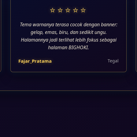
⭐⭐⭐⭐⭐
Tema warnanya terasa cocok dengan banner:
gelap, emas, biru, dan sedikit ungu.
Halamannya jadi terlihat lebih fokus sebagai
halaman BIGHOKI.
Fajar_Pratama
Tegal