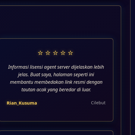
⭐⭐⭐⭐⭐
Informasi lisensi agent server dijelaskan lebih
jelas. Buat saya, halaman seperti ini
membantu membedakan link resmi dengan
tautan acak yang beredar di luar.
Rian_Kusuma
Cilebut