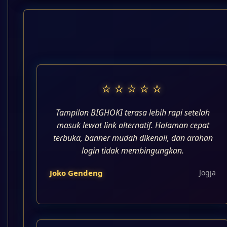
⭐⭐⭐⭐⭐
Tampilan BIGHOKI terasa lebih rapi setelah
masuk lewat link alternatif. Halaman cepat
terbuka, banner mudah dikenali, dan arahan
login tidak membingungkan.
Joko Gendeng
Jogja