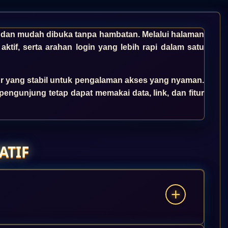
, dan mudah dibuka tanpa hambatan. Melalui halaman
if, serta arahan login yang lebih rapi dalam satu
ktur yang stabil untuk pengalaman akses yang nyaman.
engunjung tetap dapat memakai data, link, dan fitur
ATIF