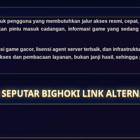
untuk pengguna yang membutuhkan jalur akses resmi, cepat
n pintu masuk cadangan, informasi game yang sedang akt
 game gacor, lisensi agent server terbaik, dan infrastru
kses dan pembacaan layanan, bukan janji hasil, sehingga p
 SEPUTAR BIGHOKI LINK ALTERN