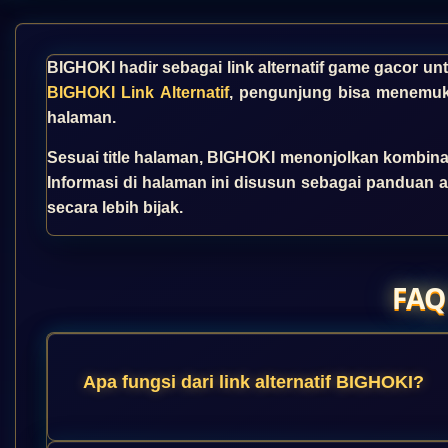
BIGHOKI hadir sebagai link alternatif game gacor 
BIGHOKI Link Alternatif
, pengunjung bisa menemuka
halaman.
Sesuai title halaman, BIGHOKI menonjolkan kombinasi
Informasi di halaman ini disusun sebagai panduan a
secara lebih bijak.
FAQ
Apa fungsi dari link alternatif BIGHOKI?