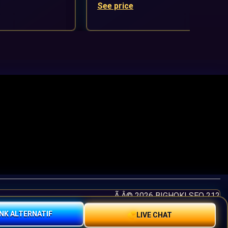
See price
Ã‚Â© 2026 BIGHOKI SEO 212
LIVE CHAT
INK ALTERNATIF