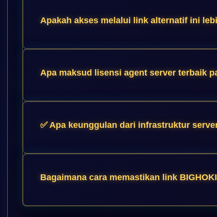
Link alternatif BIGHOKI berfungsi sebagai jalu
Apakah akses melalui link alternatif ini leb
Link alternatif dibuat untuk membantu akses sa
Apa maksud lisensi agent server terbaik
Istilah lisensi agent server terbaik merujuk p
kenyama
✅ Apa keunggulan dari infrastruktur serv
Infrastruktur server terbaru membantu halam
perpin
Bagaimana cara memastikan link BIGHOKI
Gunakan alamat resmi yang tercantum pada hala