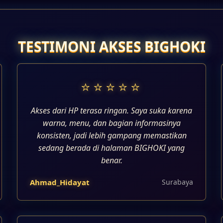
tujuan link sebelum melanjutkan akses.
TESTIMONI AKSES BIGHOKI
⭐⭐⭐⭐⭐
Akses dari HP terasa ringan. Saya suka karena
warna, menu, dan bagian informasinya
konsisten, jadi lebih gampang memastikan
sedang berada di halaman BIGHOKI yang
benar.
Ahmad_Hidayat
Surabaya