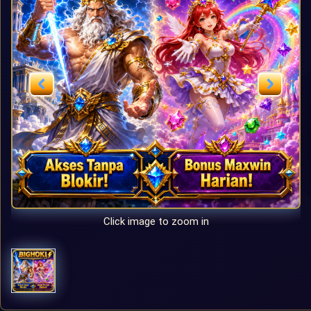
Click image to zoom in