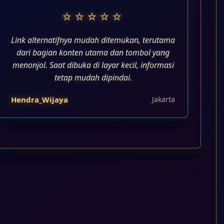
⭐⭐⭐⭐⭐
Link alternatifnya mudah ditemukan, terutama
dari bagian konten utama dan tombol yang
menonjol. Saat dibuka di layar kecil, informasi
tetap mudah dipindai.
Hendra_Wijaya
Jakarta