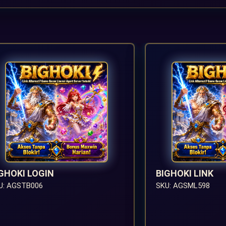
GHOKI LOGIN
BIGHOKI LINK
U: AGSTB006
SKU: AGSML598