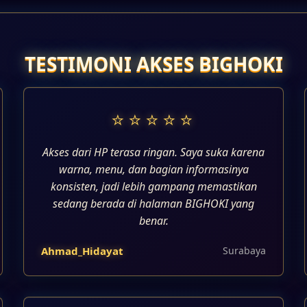
tujuan link sebelum melanjutkan akses.
TESTIMONI AKSES BIGHOKI
⭐⭐⭐⭐⭐
Akses dari HP terasa ringan. Saya suka karena
warna, menu, dan bagian informasinya
konsisten, jadi lebih gampang memastikan
sedang berada di halaman BIGHOKI yang
benar.
Ahmad_Hidayat
Surabaya