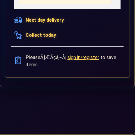
Next day delivery
Collect today
PleaseÃƒÆ’Ã¢â‚¬Å¡
sign in/register
to save
items.