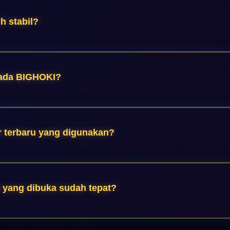
r akses cadangan ketika link utama sulit dibuka. Pengunjun
yang lebih stabil, cepat, dan mudah dipahami.
ih stabil?
at trafik ramai atau terjadi kendala jaringan. BIGHOKI me
tetap nyaman dibuka dari desktop maupun smartphone.
 pada BIGHOKI?
ada dukungan operasional, pengelolaan akses, dan sistem se
nan masuk, kestabilan halaman, dan kejelasan informasi 
er terbaru yang digunakan?
an merespons lebih cepat, terutama saat trafik tinggi. Efe
dahan halaman yang tidak berat, dan akses yang lebih kon
 yang dibuka sudah tepat?
man ini dan hindari tautan acak dari sumber yang tidak j