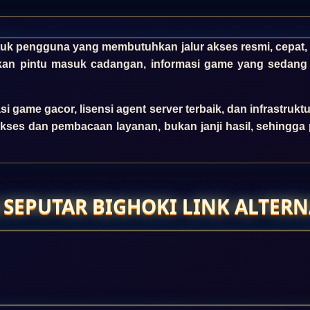
untuk pengguna yang membutuhkan jalur akses resmi, cepat
n pintu masuk cadangan, informasi game yang sedang akt
 game gacor, lisensi agent server terbaik, dan infrastru
kses dan pembacaan layanan, bukan janji hasil, sehingga p
 SEPUTAR BIGHOKI LINK ALTERN