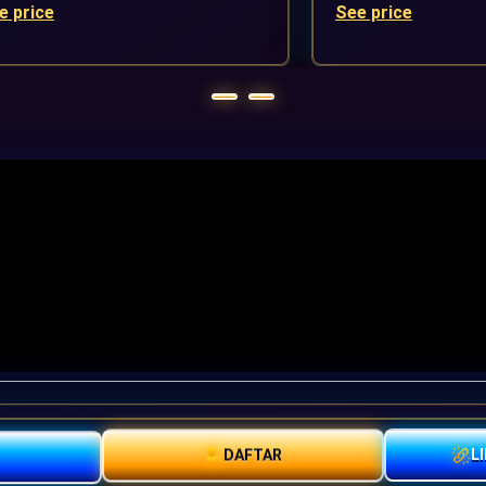
e price
See price
DAFTAR
L