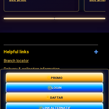
Helpful links
Branch locator
Delivery & collection information
PROMO
LOGIN
DAFTAR
Ã‚Â© 2026 BIGHOKI SEO 212