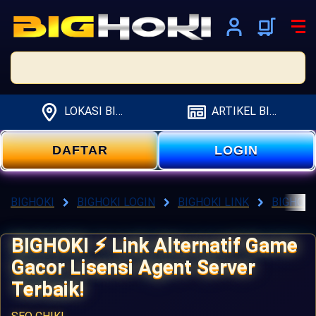
Search
LOKASI BIGHOKI
ARTIKEL BIGHOKI
DAFTAR
LOGIN
BIGHOKI
BIGHOKI LOGIN
BIGHOKI LINK
BIGHOKI
BIGHOKI ⚡ Link Alternatif Game
Gacor Lisensi Agent Server
Terbaik!