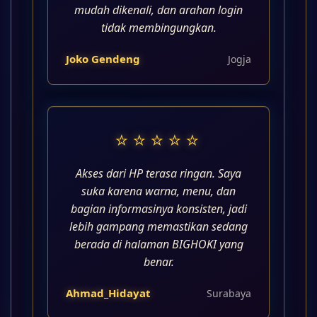
mudah dikenali, dan arahan login
tidak membingungkan.
Joko Gendeng
Jogja
⭐⭐⭐⭐⭐
Akses dari HP terasa ringan. Saya
suka karena warna, menu, dan
bagian informasinya konsisten, jadi
lebih gampang memastikan sedang
berada di halaman BIGHOKI yang
benar.
Ahmad_Hidayat
Surabaya