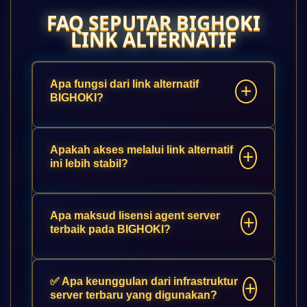
FAQ SEPUTAR BIGHOKI
LINK ALTERNATIF
Apa fungsi dari link alternatif
BIGHOKI?
Link alternatif BIGHOKI berfungsi
Apakah akses melalui link alternatif
sebagai jalur akses cadangan ketika
ini lebih stabil?
link utama sulit dibuka. Pengunjung
tetap bisa masuk ke halaman resmi
Link alternatif dibuat untuk membantu
dengan alur yang lebih stabil, cepat,
Apa maksud lisensi agent server
akses saat trafik ramai atau terjadi
dan mudah dipahami.
terbaik pada BIGHOKI?
kendala jaringan. BIGHOKI
menonjolkan jalur server yang ringan
agar halaman tetap nyaman dibuka
Istilah lisensi agent server terbaik
✅ Apa keunggulan dari infrastruktur
merujuk pada dukungan operasional,
dari desktop maupun smartphone.
server terbaru yang digunakan?
pengelolaan akses, dan sistem server