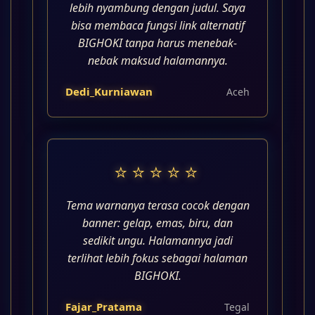
lebih nyambung dengan judul. Saya
bisa membaca fungsi link alternatif
BIGHOKI tanpa harus menebak-
nebak maksud halamannya.
Dedi_Kurniawan
Aceh
⭐⭐⭐⭐⭐
Tema warnanya terasa cocok dengan
banner: gelap, emas, biru, dan
sedikit ungu. Halamannya jadi
terlihat lebih fokus sebagai halaman
BIGHOKI.
Fajar_Pratama
Tegal