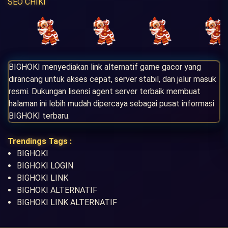
SEO CHIKI
BIGHOKI menyediakan link alternatif game gacor yang
dirancang untuk akses cepat, server stabil, dan jalur masuk
resmi. Dukungan lisensi agent server terbaik membuat
halaman ini lebih mudah dipercaya sebagai pusat informasi
BIGHOKI terbaru.
Trendings Tags :
BIGHOKI
BIGHOKI LOGIN
BIGHOKI LINK
BIGHOKI ALTERNATIF
BIGHOKI LINK ALTERNATIF