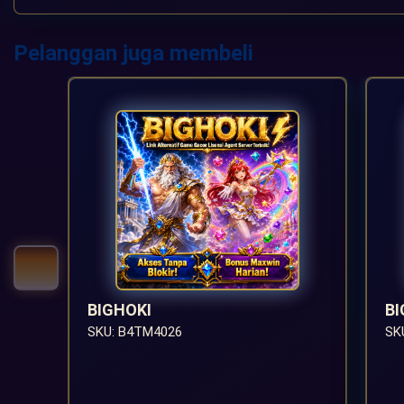
Pelanggan juga membeli
evious
BIGHOKI
BI
SKU: B4TM4026
SK