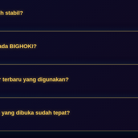
r akses cadangan ketika link utama sulit dibuka. Pengunjun
yang lebih stabil, cepat, dan mudah dipahami.
ih stabil?
at trafik ramai atau terjadi kendala jaringan. BIGHOKI me
tetap nyaman dibuka dari desktop maupun smartphone.
 pada BIGHOKI?
ada dukungan operasional, pengelolaan akses, dan sistem se
nan masuk, kestabilan halaman, dan kejelasan informasi 
er terbaru yang digunakan?
an merespons lebih cepat, terutama saat trafik tinggi. Efe
dahan halaman yang tidak berat, dan akses yang lebih kon
 yang dibuka sudah tepat?
man ini dan hindari tautan acak dari sumber yang tidak j