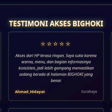
tujuan link sebelum melanjutkan akses.
TESTIMONI AKSES BIGHOKI
⭐⭐⭐⭐⭐
Akses dari HP terasa ringan. Saya suka karena
warna, menu, dan bagian informasinya
konsisten, jadi lebih gampang memastikan
sedang berada di halaman BIGHOKI yang
benar.
Ahmad_Hidayat
Surabaya