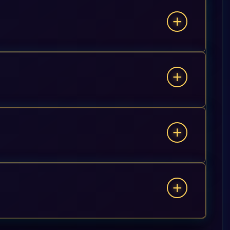
g tetap bisa masuk ke halaman resmi dengan alur
nonjolkan jalur server yang ringan agar halaman
rver yang dibuat lebih tertata. Fokusnya adalah
layanan.
knya terasa pada navigasi yang lebih ringan,
sisten.
elas. Periksa nama brand, tampilan banner, dan