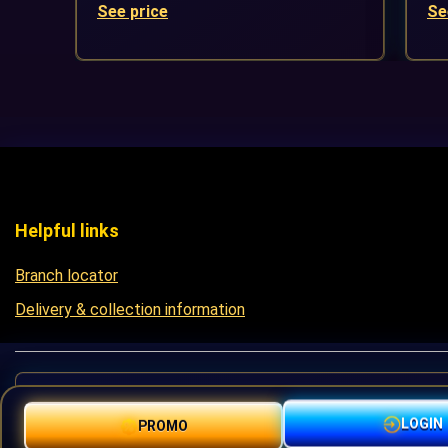
See price
Se
Helpful links
Branch locator
Delivery & collection information
LOGIN
PROMO