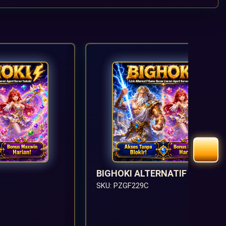
Next
BIGHOKI ALTERNATIF
SKU: PZGF229C