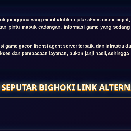
untuk pengguna yang membutuhkan jalur akses resmi, cepat
n pintu masuk cadangan, informasi game yang sedang akt
 game gacor, lisensi agent server terbaik, dan infrastru
kses dan pembacaan layanan, bukan janji hasil, sehingga p
 SEPUTAR BIGHOKI LINK ALTERN